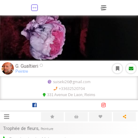
G. Gualtieri
Peintre
suiseki26@gmail.com
+33632520704
331 Avenue De Laon, Reims
Trophée de fleurs
,
Peinture