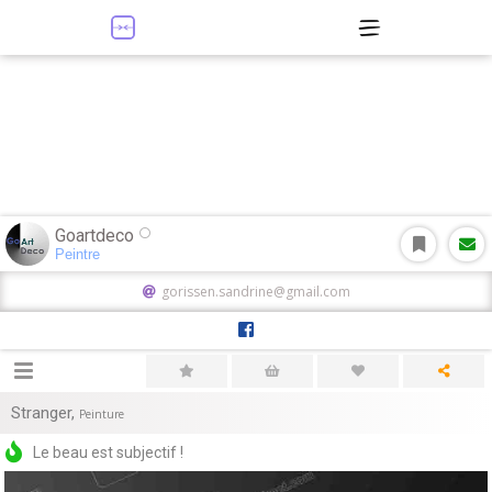
Goartdeco
Peintre
gorissen.sandrine@gmail.com
Stranger
,
Peinture
Le beau est subjectif !