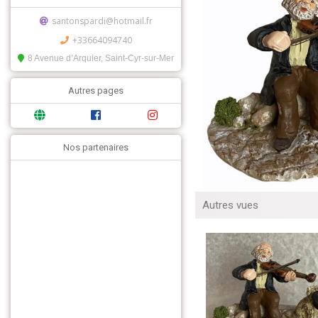
santonspardi@hotmail.fr
+33664094740
8 Avenue d’Arquier, Saint-Cyr-sur-Mer
Autres pages
Nos partenaires
Autres vues