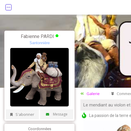
Fabienne PARDI
Santonnière
Galerie
Commen
Le mendiant au violon et
S'abonner
Message
La passion de la terre e
Coordonnées