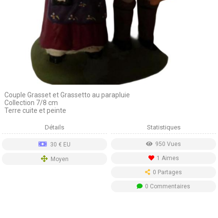
Couple Grasset et Grassetto au parapluie
Collection 7/8 cm
Terre cuite et peinte
Détails
Statistiques
950 Vues
30 € EU
1 Aimes
Moyen
0 Partages
0 Commentaires