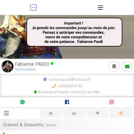
Fabienne PARDI
Santonnière
santonspardi@hotmail.fr
+33664094740
8 Avenue d’Arquier, Saint-Cyr-sur-Mer
Grasset & Grassetto
,
Santon