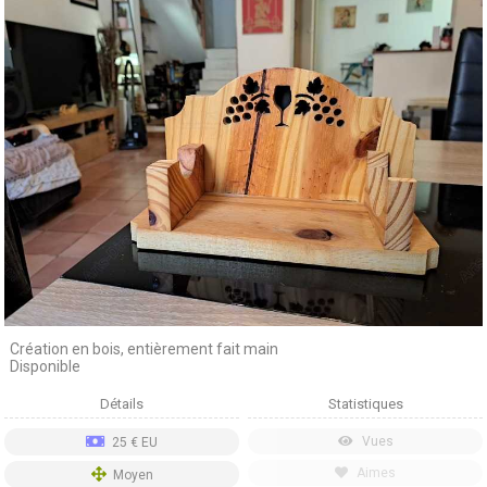
Création en bois, entièrement fait main
Disponible
Détails
Statistiques
Vues
25 € EU
Aimes
Moyen