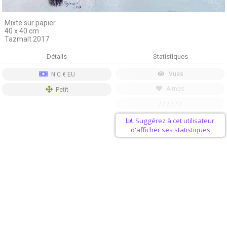
Mixte sur papier
40 x 40 cm
Tazmalt 2017
Détails
Statistiques
Vues
N.C € EU
Aimes
Petit
/ / / / / /
Suggérez à cet utilisateur
d'afficher ses statistiques