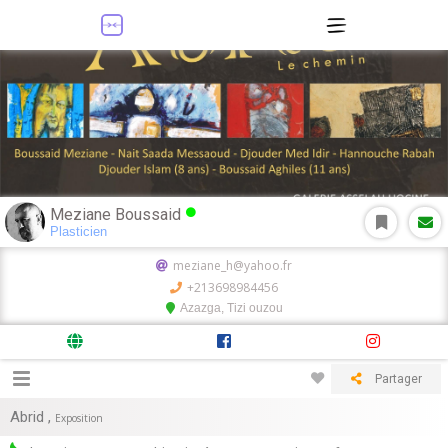
Meziane Boussaid
Plasticien
meziane_h@yahoo.fr
+213698984456
Azazga, Tizi ouzou
Partager
Abrid
,
Exposition