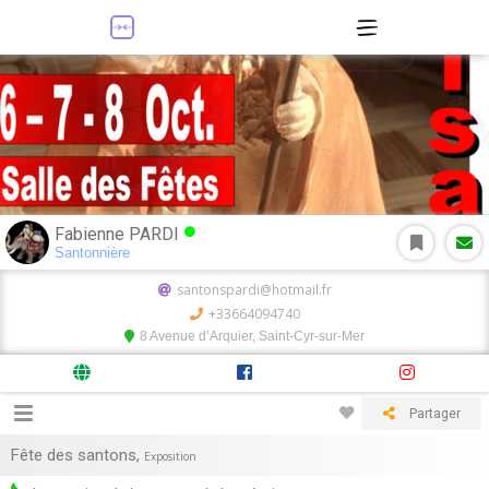
Fabienne PARDI
Santonnière
santonspardi@hotmail.fr
+33664094740
8 Avenue d’Arquier, Saint-Cyr-sur-Mer
Partager
Fête des santons
,
Exposition