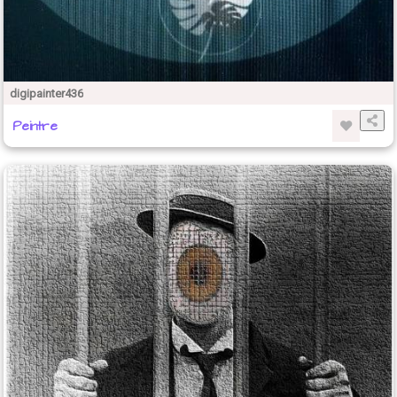
digipainter436
Peintre