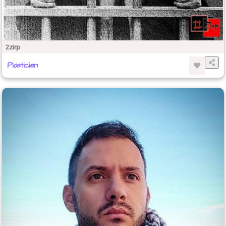
2zirp
Plasticien