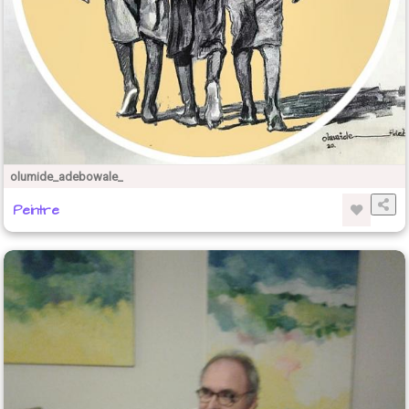
olumide_adebowale_
Peintre