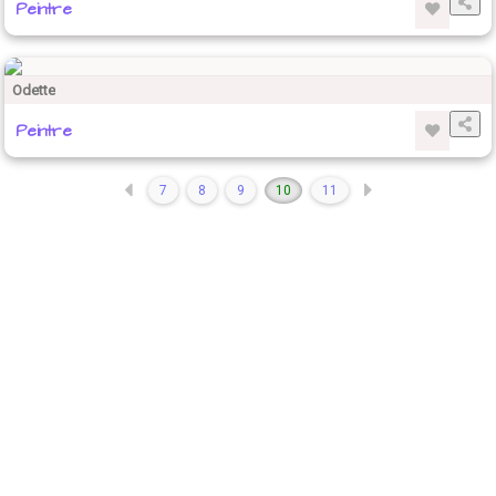
Peintre
Odette
Peintre
7
8
9
10
11